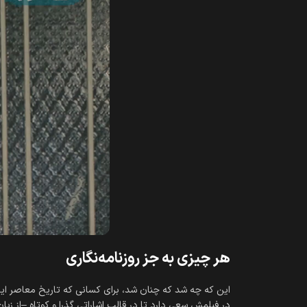
هر چیزی به جز روزنامه‌‎نگاری
در فیلمش سعی دارد تا در قالب اشاراتی گذرا و کوتاه –از زبان خودش یا آدم‌‎هایی که به سراغ‎شان رفته- روایتی از آ