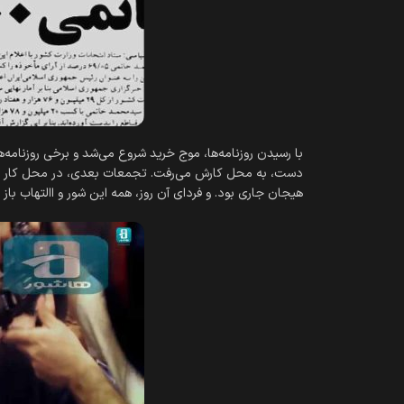
هیجان جاری بود. و فردای آن روز، همه این‎ شور و االتهاب باز از سر گرفته می‎‌شد.