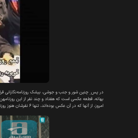
در پس ِ چنین شور و جنب و جوشی، بی‎شک روزنامه‌‎نگارانی قرار داشتند که نیروی محرکه‎‌ی این هیجان آتشین بودند، و
امروز، از آن‎ها که در آن عکس بوده‌‎اند، تنها ۶ نفرشان هنوز روزنامه‎‌نگار باقی مانده‌‎اند.