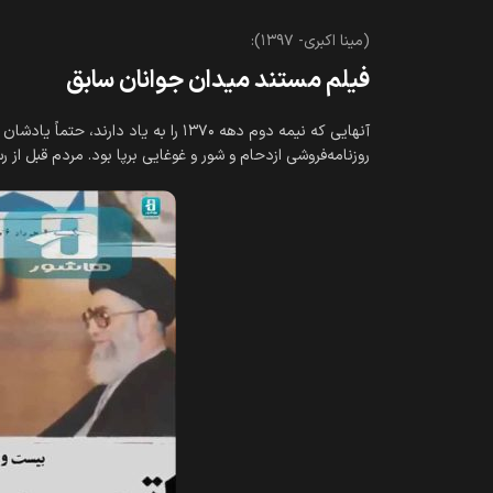
(مینا اکبری- ۱۳۹۷):
فیلم مستند میدان جوانان سابق
روزنامه‎‌فروشی ازدحام و شور و غوغایی برپا بود. مردم قبل از رسیدن روزنامه‎‌ها جمع می‌‎‌شدند و بحث‎‌های آتشین مربوط به وقایع روز در گروه‎‌های دو- سه نفره در جریان بود.