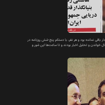
 شروع می‎‌شد و برخی روزنامه‎‌ها را مردم از دست هم می‎‌کشیدند. ربع ساعت نگذشته، چیزی از روزنامه‎‌های پرطرفدار باقی نمانده بود و هر نفر، با دستکم پنج-شش روزنامه در
دست، به محل کارش می‎‌رفت. تجمعات بعدی، در محل کار افراد تشکیل می‌‎شد: روزنامه‎‌های خریداری‎‌شده روی میزها پهن می‎‌شد و همه، در حال خواندن و تحلیل اخبار بودند و تا ساعت‎‌ها این شور و