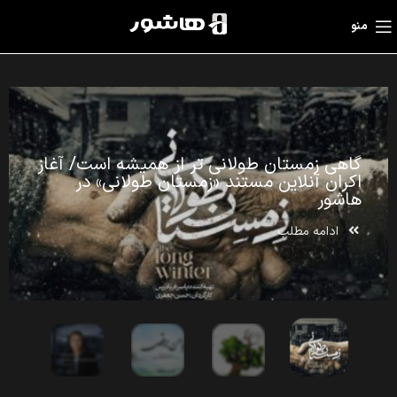
منو
روایت شهاب حسینی از «درختان کهنسال
ایران»/اکران آنلاین مستند از فردا در هاشور
ادامه مطلب