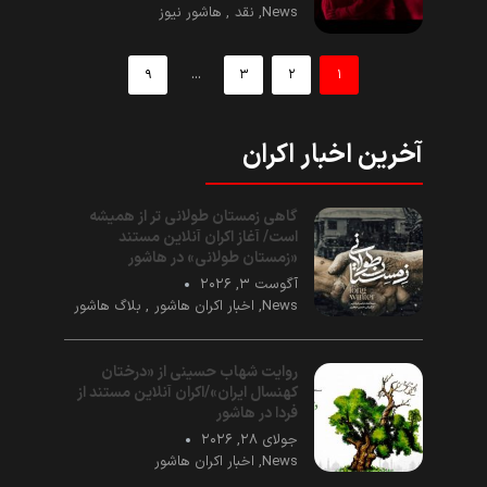
News
,
نقد
,
هاشور نیوز
...
۹
۳
۲
۱
آخرین اخبار اکران
گاهی زمستان طولانی تر از همیشه
است/ آغاز اکران آنلاین مستند
«زمستان طولانی» در هاشور
آگوست ۳, ۲۰۲۶
News
,
اخبار اکران هاشور
,
بلاگ هاشور
روایت شهاب حسینی از «درختان
کهنسال ایران»/اکران آنلاین مستند از
فردا در هاشور
جولای ۲۸, ۲۰۲۶
News
,
اخبار اکران هاشور