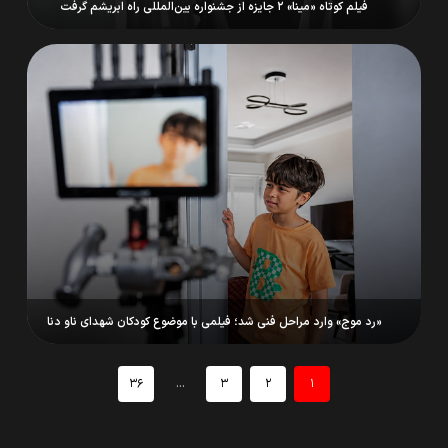
فیلم کوتاه «مینا» ۲ جایزه از جشنواره بین‌المللی راه ابریشم گرفت
«رد موج» وارد مراحل فنی شد؛ فیلمی با موضوع کودکان شهدای ناو دنا
...
۳۶
۳
۲
۱