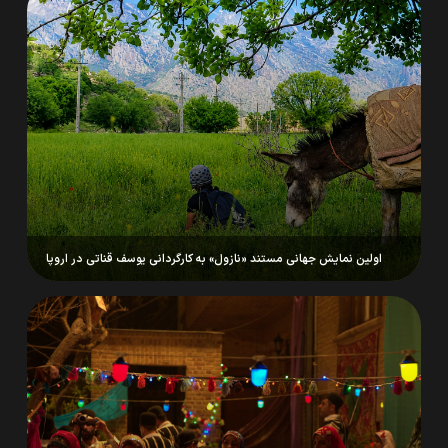
اولین نمایش جهانی مستند «نازول» به کارگردانی یوسف قناتی در اروپا