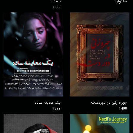
سنگواره
نیمکت
1399
چهره زنی در دوردست
یک معاینه ساده
1399
1400