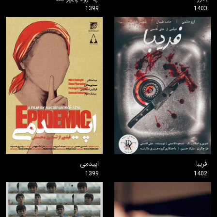
1399
1403
فریبا
اپیدمی
1399
1402