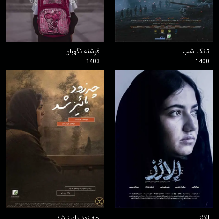
تانک شب
فرشته نگهبان
1403
1400
اِلارُز
چه زود پاییز شد