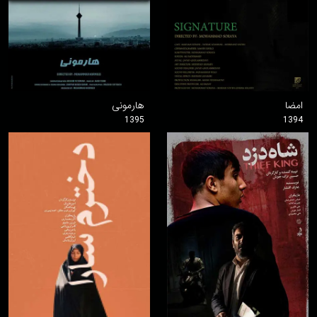
امضا
هارمونی
1395
1394