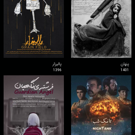
پنهان
پالیزار
1396
1401