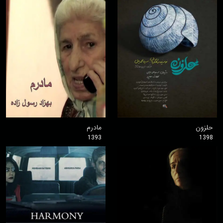
حلزون
مادرم
1393
1398