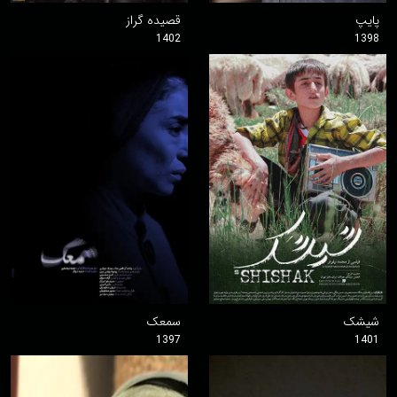
پایپ
قصیده گراز
1402
1398
شیشک
سمعک
1397
1401