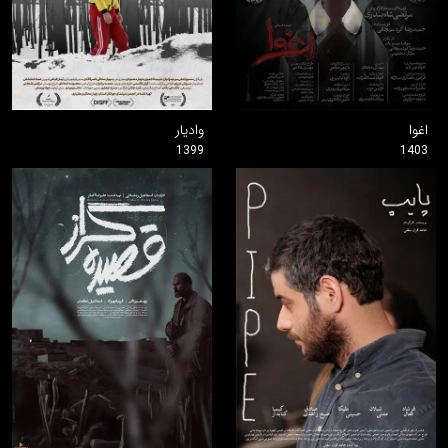
اغوا
وادیار
1399
1403