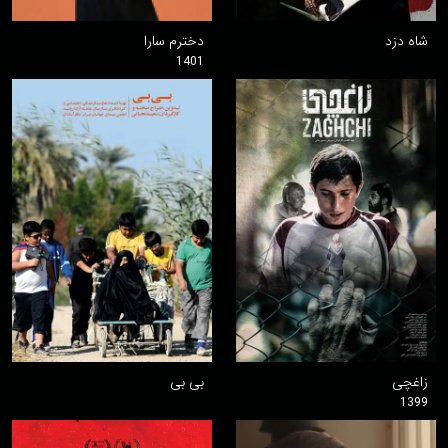
شاه دزد
دخترم سارا
1401
زاغچی
بی بی
1399