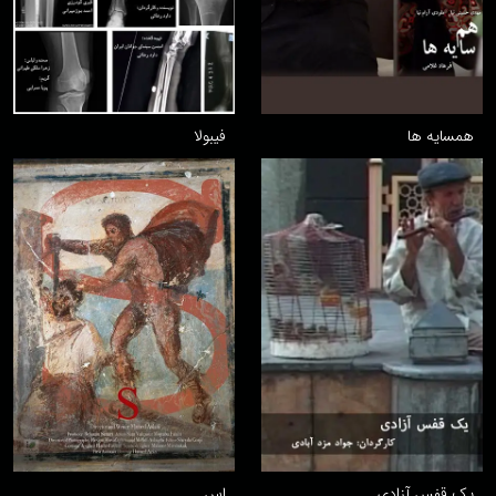
همسایه ها
فیبولا
یک قفس آزادی
اس