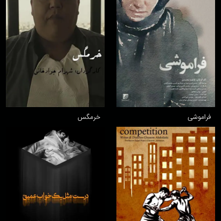
فراموشی
خرمگس