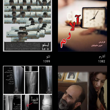
آلارم
لئو
1399
1382