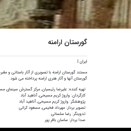
گورستان ارامنه
ایران
|
مستند گورستان ارامنه با تصویری از آثار باستانی و مقب
گورستان آنها و آثار هنری ارامنه پرداخته می شود.
تهیه کننده
:
علیرضا رئیسیان
,
مرکز گسترش سینمای مست
کارگردان
:
واروژ کریم مسیحی
,
آناهید آباد
پژوهشگر
:
واروژ کریم مسیحی
,
آناهید آباد
تصویر بردار
:
مهرداد فخیمی
,
مسعود کرانی
تدوینگر
:
رضا سلسانی
صدا بردار
:
ساسان باقر پور