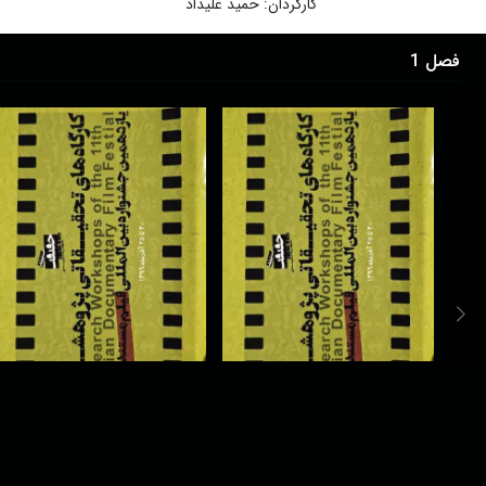
کارگردان
:
حمید علیداد
فصل 1
تولید مشترک و فاند با آسوکا
شیوه های نوین مستندسازی با
فوجیوکا
تمرکز بر جلوه های بصری با دکتر
1396
سید امیررضا معتمدی