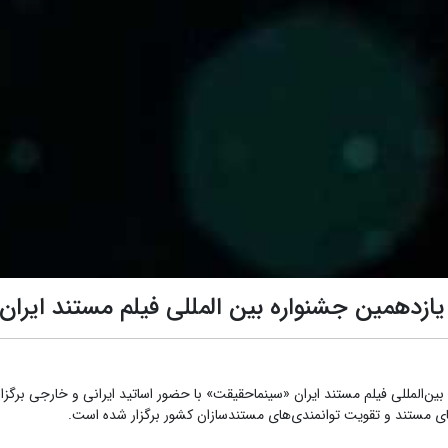
ازدهمین جشنواره بین المللی فیلم مستند ایران
ین‌المللی فیلم مستند ایران «سینماحقیقت» با حضور اساتید ایرانی و خارجی برگزا
 مستند و تقویت توانمندی‌های مستندسازان کشور برگزار شده است.