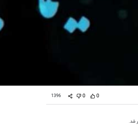
0
0
1396
ر شد.