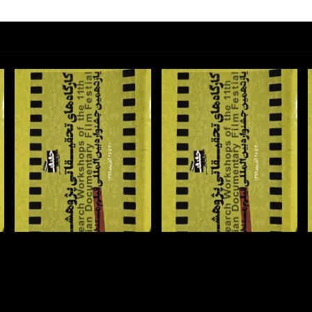
آیا می توان تفکر را به تصویر
استانداردسازی بین المللی در
تبدیل کرد؟ با فرانسوا کایا
فیلم مستند با محمدحسین فرج
1396
1396