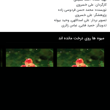
کارگردان
:
علی خسروی
نویسنده
:
محمد حسن فردوسی زاده
پژوهشگر
:
علی خسروی
تصویر بردار
:
علی اسداللهی
,
وحید بیوته
تدوینگر
:
حمید فنایی
,
عباس زائری
میوه ها روی درخت مانده اند