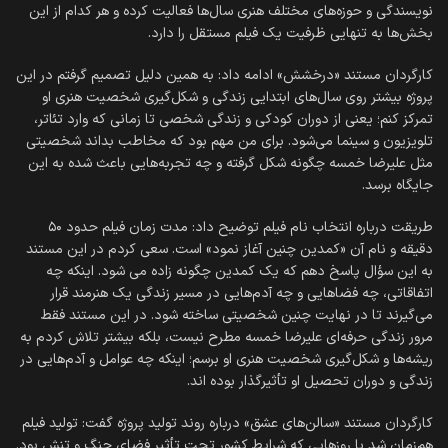
نویسندگی و حوزه‌های مختلف هنری سال‌ها فعالیت کرده‌ و هر کدام از این
بخش‌ها به تنهایی ظرفیت یک فیلم مستقل را دارد.
کارگردان مستند «درخشش» ادامه داد: به همین دلیل تصمیم گرفتم در این
پروژه بیشتر روی سال‌های ابتدایی زندگی و شکل‌گیری شخصیت هنری او
تمرکز کنم؛ یعنی از دوران کودکی و زندگی شخصی تا زمانی که وارد تئاتر،
تلویزیون و سینما می‌شود. برای من مهم بود که مخاطب بداند شخصیتی
مثل علیرضا خمسه چگونه شکل گرفته و چه تجربه‌هایی باعث شده به این
جایگاه برسد.
طریقت درباره انتخاب نام فیلم توضیح داد: مدت زمان فیلم حدود ۵۰
دقیقه و نام آن «کمدین چنین آغاز نمود» است. سعی کردم در این مستند
به این سؤال پاسخ دهم که یک کمدین چگونه زاده می شود. اینکه چه
اتفاقاتی، چه فضاهایی و چه آدم‌هایی در مسیر زندگی یک هنرمند قرار
می‌گیرند تا در نهایت چنین شخصیتی ساخته شود. در این مستند فقط
مرور زندگی حرفه‌ای علیرضا خمسه مطرح نیست، بلکه بیشتر تلاش کردم به
ریشه‌ها و شکل‌گیری شخصیت هنری او برسم؛ اینکه چه عوامل و آدم‌هایی در
زندگی و دوران تحصیل او تأثیرگذار بوده‌ اند.
کارگردان مستند «سالن‌های عشق» درباره روند تولید پروژه گفت: تولید فیلم
هم‌زمان شد با روزهایی که شرایط کشور تحت تأثیر فضای جنگ و تنش بود.