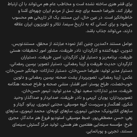
برای قشر هنری ساخته نشده است و مخاطب عام هم می‌تواند با آن ارتباط
برقرار کند، علیرضا خمسه برای چند نسل از مردم ایران چهره‌ای آشنا و
خاطره‌انگیز است. در عین حال، این مستند یک اثر تاریخی هم محسوب
می‌شود و برای کسانی که به تاریخ سینما، تئاتر و تلویزیون ایران علاقه
دارند، می‌تواند جذاب باشد.
عوامل مستند «کمدین چنین آغاز نمود» عبارتند از محقق، مستندنویس،
تدوین، تهیه‌کننده و کارگردان: نادر طریقت، مشاور امور تحقیقات: هستی
طریقت، برنامه‌ریز و دستیار اول کارگردان: امین طریقت، دستیاران
کارگردان: حدیث طریقت و آرینا رمضانی، دستیار تصویر: برسین رمضانی،
دستیار مدیر تولید: علیرضا حسن‌خان، دستیار تدارکات: جهانگیر حسن‌خان،
عکس: آرینا رمضانی، تصویربردار پشت صحنه: برسین رمضانی و دلوین
خوب‌خصلت، طراح پوستر: امیر افشار، منشی صحنه و طراح صحنه: هنگامه
طریقت، مدیر تدارکات: سعید نهال، مدیر تولید: تیمور حسن‌خان،
تصویربرداران: پویان کریمی و نادر طریقت، صدابردار و صداگذار: وحید
شکری، آهنگساز و سرپرست گروه موسیقی: مجتبی تیموری، پیانو، گیتار و
سازهای الکترونیک: مجتبی تیموری، سازهای کوبه‌ای: محمد تیموری، سازهای
زهی: حسن مصطفی‌پور، ضبط موسیقی: استودیو فروغ هنر ماندگار، مجری
طرح: مؤسسه سینمایی هفتمین هنر هستی، تولید مرکز گسترش سینمای
مستند، تجربی و پویانمایی.