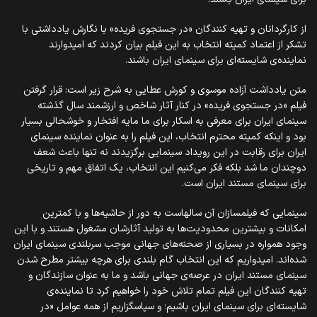
از کارگردانان و تهیه کنندگان «در جستجوی فریده» با نگارش یادداشتی با
تشکر از اعتماد کمیته انتخاب به این فیلم بیان کردند که امیدوارند
نماینده‌ی شایسته‌ای برای سینمای ایران باشند.
متن یادداشت آزاده موسوی و کورش عطایی به شرح زیر است: قرار گرفتن
فیلم «در جستجوی فریده» در کنار آثار شاخص و ارزشمند سال گذشته
سینمای ایران برای معرفی به اسکار برای ما مایه افتخار و خوشحالی بسیار
بود و اینکه کمیته محترم انتخاب، این فیلم را به عنوان نماینده سینمای
ایران برای رقابت در این رویداد سینمایی برگزیدند نه تنها باعث شعف
دوچندان ما شد بلکه فکر می‌کنیم این انتخاب، یک اتفاق مهم و تاریخی
برای سینمای مستند ایران است.
سینمایی که فیلمسازان آن سالهاست به دور از حاشیه‌ها و با کمترین
امکانات و بیشترین محدودیت‌ها به تولید آثارشان مشغول هستند و با این
وجود همواره در بسیاری از صحنه‌های جهانی موجب سربلندی سینمای ایران
شده‌اند. امیدواریم که این انتخاب گام بلندی برای هرچه بیشتر مطرح شدن
سینمای مستند ایران در عرصه‌ی جهانی باشد و ما به عنوان سازندگان و
تهیه کنندگان این فیلم تمام تلاش خود را خواهیم کرد تا نماینده‌ی
شایسته‌ای برای سینمای ایران باشیم؛ و سپاسگزاریم از همه عوامل «در