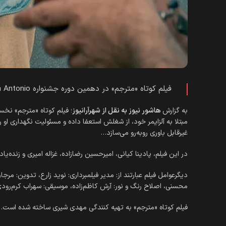
فیلم کوتاه «مترجم» در دهمین دوره جشنواره San Antonio آمریکا در بخش بهترین فیلم کوتاه اجتماعی به رقابت می‌پردازد.
به گزارش
هاشور نیوز به نقل از شهرآرانیوز
؛ فیلم کوتاه «مترجم» نخس
مبتلا به آلزایمر خود، از شغلش استعفا داده و مسئولیت نگهداری او ر
غیرقابل باوری رو‌به‌رو می‌سازد…
در این فیلم، پادینا کیانی، امیرحسین رضازاده، غزاله امیری و زنده‌ی
دیگرعوامل فیلم عبارتند از: مدیر فیلمبرداری: نوید زارع، تدوین: 
محسنی، اصلاح رنگ و نور: آرش کاظم‌زاده، موسیقی: سهراب کرم‌رود
فیلم کوتاه «مترجم» به تهیه کنندگی مهدی شیری ساخته شده است.