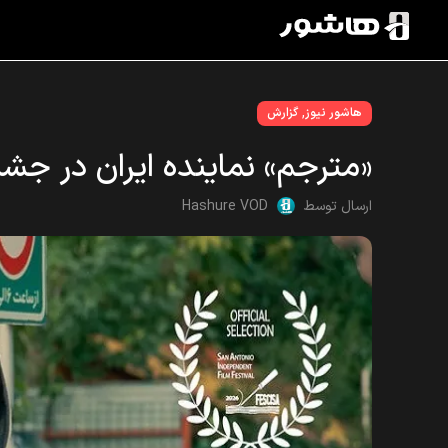
,
هاشور نیوز
گزارش
«مترجم» نماینده ایران در جشنواره فیلم onio
ارسال توسط
Hashure VOD