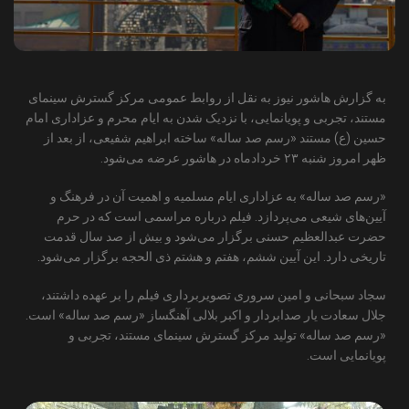
به گزارش هاشور نیوز به نقل از روابط عمومی مرکز گسترش سینمای
مستند، تجربی و پویانمایی، با نزدیک شدن به ایام محرم و عزاداری امام
حسین (ع) مستند «رسم صد ساله» ساخته ابراهیم شفیعی، از بعد از
ظهر امروز شنبه ۲۳ خردادماه در هاشور عرضه می‌شود.
«رسم صد ساله» به عزاداری ایام مسلمیه و اهمیت آن در فرهنگ و
آیین‌های شیعی می‌پردازد. فیلم درباره مراسمی است که در حرم
حضرت عبدالعظیم حسنی برگزار می‌شود و بیش از صد سال قدمت
تاریخی دارد. این آیین ششم، هفتم و هشتم ذی الحجه برگزار می‌شود.
سجاد سبحانی و امین سروری تصویربرداری فیلم را بر عهده داشتند،
جلال سعادت یار صدابردار و اکبر بلالی آهنگساز «رسم صد ساله» است.
«رسم صد ساله» تولید مرکز گسترش سینمای مستند، تجربی و
پویانمایی است.