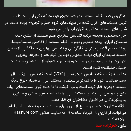
به گزارش صبا، فیلم مستند «در جستجوی فریده» که یکی از پرمخاطب
ترین مستندهای اکران شده در سینماهای گروه «هنر و تجربه» بوده است، در
شب های مستند «هاشور» اکران اینترنتی می شود.
«در جستجوی فریده» برنده‌ تندیس بهترین فیلم مستند از جشن خانه
سینمای ایران، برنده‌ تندیس بهترین فیلم مستند از آکادمی سینماسینما،
برنده‌ دیپلم افتخار بهترین کارگردانی و تندیس بهترین صداگذاری از جشن
مستند سینمای ایران،برنده‌ تندیس بهترین فیلم هنر و تجربه، بهترین
تدوین؛ بهترین موسیقی و جایزه ویژه دبیر جشنواره از یازدهمین جشنواره
«سینماحقیقت» شده است.
«هاشور» یک شبکه نمایش درخواستی (VOD) است که بیش از یک سال
است فعالیت خود را با تمرکز بر سینمای مستند ایران با شعار «نوع دیگر
مستند دیدن» آغاز کرده است و می کوشد تا با جمع آوری مستندهای ایرانی،
منبع و مرجعی از سینمای مستند ایران را با حفظ حقوق مادی و معنوی
پدیدآورندگان در اختیار مخاطبان آن قرار دهد.
علاقه مندان در داخل و خارج از ایران برای خرید بلیت و تماشای این فیلم
می‌توانند از تاریخ ۱۹ تیرماه ساعت ۱۹ به سایت هاشور Hashure.com
مراجعه کنند.
منبع:
خبرگزاری صبا