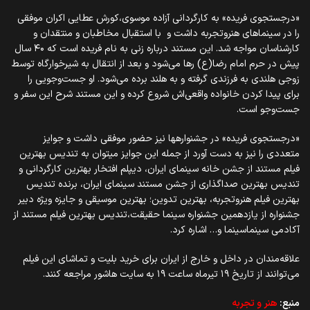
«درجستجوی فریده» به کارگردانی آزاده موسوی،کورش عطایی اکران موفقی
را در سینماهای هنروتجربه داشت و با استقبال مخاطبان و منتقدان و
کارشناسان مواجه شد. این مستند درباره زنی به نام فریده است که ۴۰ سال
پیش در حرم امام رضا(ع) رها می‌شود و بعد از انتقال به شیرخوارگاه توسط
زوجی هلندی به فرزندی گرفته و به هلند برده می‌شود. او جست‌وجویی را
برای پیدا کردن خانواده واقعی‌اش شروع کرده و این مستند شرح این سفر و
جست‌وجو است.
«درجستجوی فریده» در جشنواره‎ها نیز حضور موفقی داشت و جوایز
متعددی را نیز به دست آورد از جمله این جوایز می‎توان به تندیس بهترین
فیلم مستند از جشن خانه سینمای ایران، دیپلم افتخار بهترین کارگردانی و
تندیس بهترین صداگذاری از جشن مستند سینمای ایران، برنده تندیس
بهترین فیلم هنروتجربه، بهترین تدوین؛ بهترین موسیقی و جایزه ویژه دبیر
جشنواره از یازدهمین جشنواره سینما حقیقت،تندیس بهترین فیلم مستند از
آکادمی سینماسینما و… اشاره کرد.
علاقه‌مندان در داخل و خارج از ایران برای خرید بلیت و تماشای این فیلم
می‌توانند از تاریخ ۱۹ تیرماه ساعت ۱۹ به سایت هاشور مراجعه کنند.
منبع:
هنر و تجربه