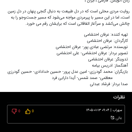
زبان/گویش
:
فارسی
|
ایران
|
روایت مردی محلی است که در دل طبیعت به‌ دنبال گنجی پنهان در دل زمین
است، اما در این مسیر با پیرمردی مواجه می‌شود که مسیر جست‌وجو را به
چالش می‌کشد و سرآغاز اتفاقاتی است که برایشان رقم می خورد.
تهیه کننده
:
عرفان احتشامی
کارگردان
:
عرفان احتشامی
نویسنده
:
مرتضی عبادی پور- عرفان احتشامی
تصویر بردار
:
عرفان احتشامی- علی احتشامی
تدوینگر
:
عرفان احتشامی
آهنگساز
:
ادریس بیامه
بازیگران
:
محمد گودرزی- امین عدل پرور- حسین خدادادی- حسین گودرزی
معظمی- صمد شمس- آیدا دارابی فرد
صدا بردار
:
فرشاد عبدلی
نظرات
سهراب
|
۱۴۰۵-۰۱-۱۳ ۰۹:۰۴
0
0
عالی 🥰