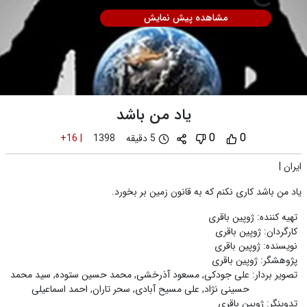
مشاهده پیش نمایش
یاد من باشد
0
0
5 دقیقه
+16
|
1398
ایران
|
یاد من باشد کاری نکنم که به قانون زمین بر بخورد.
تهیه کننده
:
ژوپین باقری
کارگردان
:
ژوپین باقری
نویسنده
:
ژوپین باقری
پژوهشگر
:
ژوپین باقری
تصویر بردار
:
علی جودکی
,
مسعود آذرخشی
,
محمد حسین ستوده
,
سید محمد
حسینی نژاد
,
علی مسیح آبادی
,
سحر تاران
,
احمد اسماعیلی
تدوینگر
:
ژوپین باقری