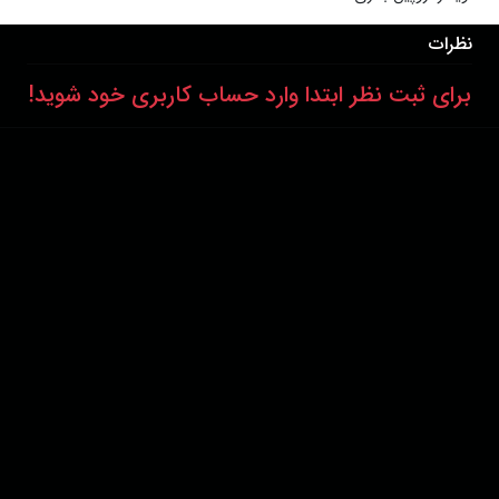
نظرات
برای ثبت نظر ابتدا وارد حساب کاربری خود شوید!
درباره ما
عضویت
تماس با ما
خرید اشتراک
همکاری با ما
اخبار هاشور
قوانین و مقررات
فروشگاه
حجم اینترنت مصرفی در هاشور به صورت تعرفه ترجیحی محاسبه می شود.
دانلود اپلیکیشن:
پشتیبانی : 85532000