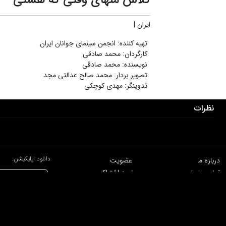
ایران
|
تهیه کننده
:
انجمن سینمای جوانان ایران
کارگردان
:
محمد صادقی
نویسنده
:
محمد صادقی
تصویر بردار
:
محمد صالح عدالتی مجد
تدوینگر
:
مهدی کوچکی
نظرات
دانلود اپلیکیشن:
درباره ما
عضویت
تماس با ما
خرید اشتراک
همکاری با ما
اخبار هاشور
قوانین و مقررات
فروشگاه
حجم اینترنت مصرفی در هاشور به صورت تعرفه ترجیحی محاسبه می شود.