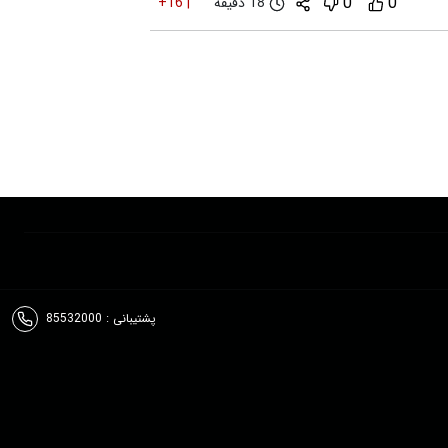
0
0
18 دقیقه
+16
|
پشتیبانی : 85532000