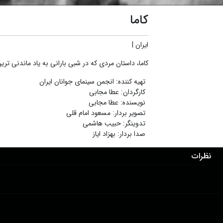
کاما
ایران
|
کاما، داستان مردی که در شبی بارانی به یاد ماندنی تری
تهیه کننده
:
انجمن سینمای جوانان ایران
کارگردان
:
عطا مجابی
نویسنده
:
عطا مجابی
تصویر بردار
:
مسعود امام قلی
تدوینگر
:
حبیب هاشمی
صدا بردار
:
بهزاد ایاز
نظرات
دانلود اپلیکیشن:
درباره ما
عضویت
تماس با ما
خرید اشتراک