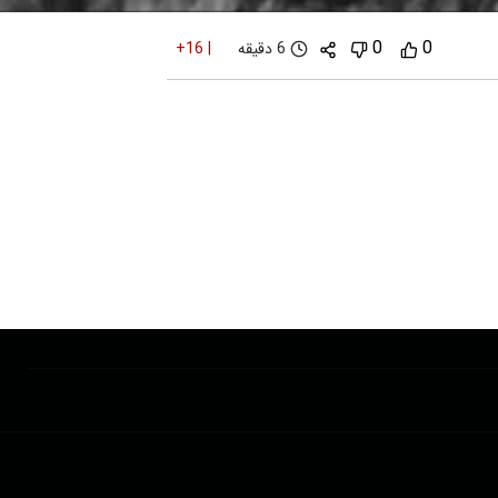
0
0
6 دقیقه
+16
|
پشتیبانی : 85532000