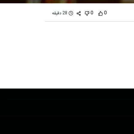
0
0
28 دقیقه
پشتیبانی : 85532000