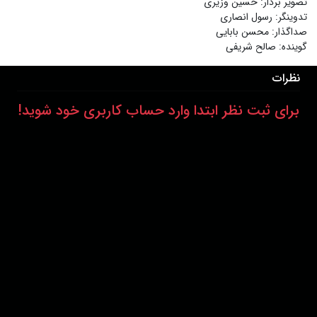
تصویر بردار
:
حسین وزیری
تدوینگر
:
رسول انصاری
صداگذار
:
محسن بابایی
گوینده
:
صالح شریفی
نظرات
برای ثبت نظر ابتدا وارد حساب کاربری خود شوید!
درباره ما
عضویت
تماس با ما
خرید اشتراک
همکاری با ما
اخبار هاشور
قوانین و مقررات
فروشگاه
حجم اینترنت مصرفی در هاشور به صورت تعرفه ترجیحی محاسبه می شود.
دانلود اپلیکیشن: