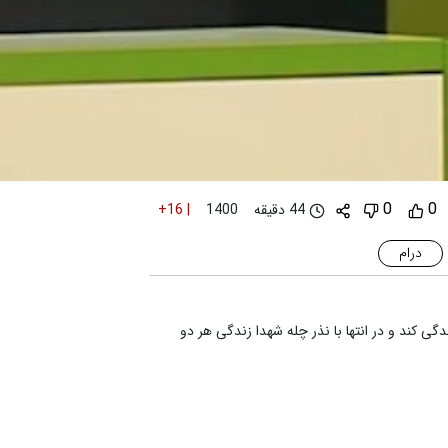
0
0
44 دقیقه
+16
|
1400
درام
 کند و در انتها با نذر چله شهدا زندگی هر دو