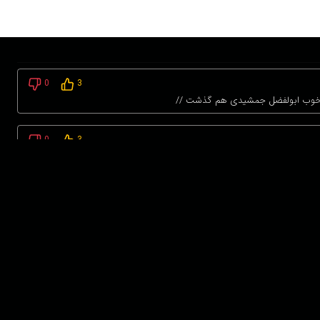
0
3
 بازی خوب ابولفضل جمشیدی هم گذشت //
0
3
 بازی خوب ابولفضل جمشیدی هم گذشت //
پشتیبانی : 85532000