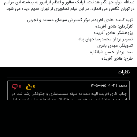
عبدالله انوار، جهانگیر هدایت، فرانک سالور و اعظم ایرانپور به پیشینه این مراسم
در تهران نگاهی می اندازد. در این فیلم تصاویری از تهران قدیم دیده می شود.
تهیه کننده
:
هادی آفریده
,
مركز گسترش سينمای مستند و تجربی
کارگردان
:
هادی آفریده
پژوهشگر
:
هادی آفریده
تصویر بردار
:
محمدرضا جهان پناه
تدوینگر
:
مهدی باقری
صدا بردار
:
حسن شبانکاره
طرح
:
هادی آفریده
نظرات
محمد
|
۱۴۰۵-۰۱-۱۵ ۰۱:۰۴
0
0
جناب آقای آفریده الیته بنده به سبقه مستندسازی و چگونگی رشد شما در
این حوزه اصلا ندارم . در خصوص ساختار اثر هم اینجا فرصتی نیست .اما
در گفتارمان اشاره میکنید که بعد از صفویان قاجارها قدرت را بدست
گرفتند لطفا بیشتر دقت می‌کردید.....صفویان تا قاجار؟
برای ثبت نظر ابتدا وارد حساب کاربری خود شوید!