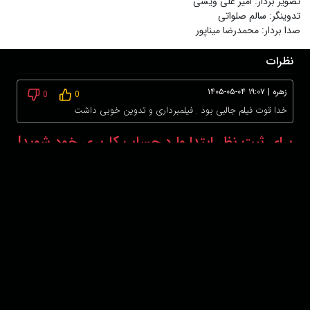
تصویر بردار
:
امیر علی ویسی
تدوینگر
:
سالم صلواتی
صدا بردار
:
محمدرضا میناپور
نظرات
زهره
|
۱۴۰۵-۰۵-۰۴ ۱۹:۰۷
0
0
خدا قوت فیلم جالبی بود . فیلمبرداری و تدوین خوبی داشت
برای ثبت نظر ابتدا وارد حساب کاربری خود شوید!
درباره ما
عضویت
تماس با ما
خرید اشتراک
همکاری با ما
اخبار هاشور
قوانین و مقررات
فروشگاه
حجم اینترنت مصرفی در هاشور به صورت تعرفه ترجیحی محاسبه می شود.
دانلود اپلیکیشن: