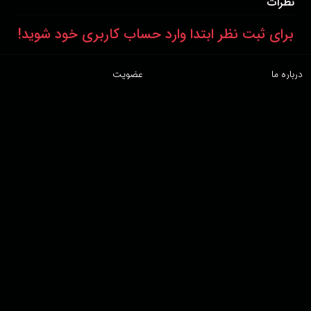
نظرات
برای ثبت نظر ابتدا وارد حساب کاربری خود شوید!
درباره ما
عضویت
تماس با ما
خرید اشتراک
همکاری با ما
اخبار هاشور
قوانین و مقررات
فروشگاه
حجم اینترنت مصرفی در هاشور به صورت تعرفه ترجیحی محاسبه می شود.
دانلود اپلیکیشن:
پشتیبانی : 85532000