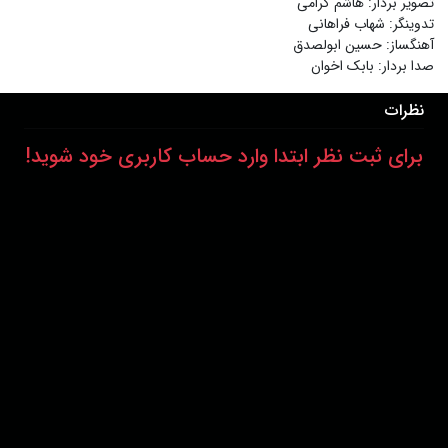
تصویر بردار
:
هاشم گرامی
تدوینگر
:
شهاب فراهانی
آهنگساز
:
حسین ابولصدق
صدا بردار
:
بابک اخوان
نظرات
برای ثبت نظر ابتدا وارد حساب کاربری خود شوید!
درباره ما
عضویت
تماس با ما
خرید اشتراک
همکاری با ما
اخبار هاشور
قوانین و مقررات
فروشگاه
حجم اینترنت مصرفی در هاشور به صورت تعرفه ترجیحی محاسبه می شود.
دانلود اپلیکیشن: