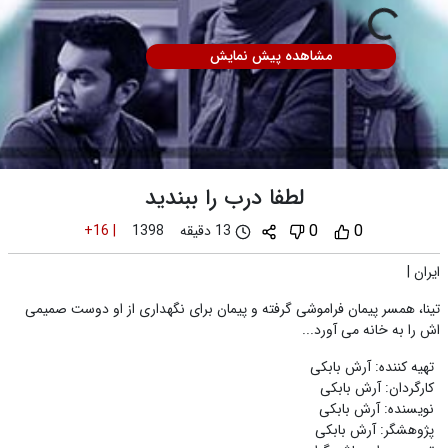
مشاهده پیش نمایش
لطفا درب را ببندید
0
0
13 دقیقه
+16
|
1398
ایران
|
تینا، همسر پیمان فراموشی گرفته و پیمان برای نگهداری از او دوست صمیمی
اش را به خانه می آورد...
تهیه کننده
:
آرش بابکی
کارگردان
:
آرش بابکی
نویسنده
:
آرش بابکی
پژوهشگر
:
آرش بابکی