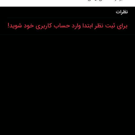
نظرات
برای ثبت نظر ابتدا وارد حساب کاربری خود شوید!
درباره ما
عضویت
تماس با ما
خرید اشتراک
همکاری با ما
اخبار هاشور
قوانین و مقررات
فروشگاه
حجم اینترنت مصرفی در هاشور به صورت تعرفه ترجیحی محاسبه می شود.
دانلود اپلیکیشن:
پشتیبانی : 85532000