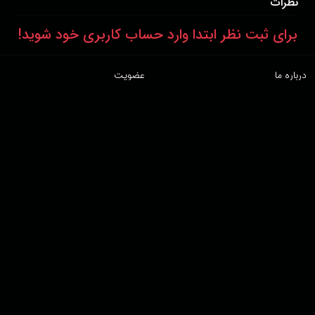
نظرات
برای ثبت نظر ابتدا وارد حساب کاربری خود شوید!
درباره ما
عضویت
تماس با ما
خرید اشتراک
همکاری با ما
اخبار هاشور
قوانین و مقررات
فروشگاه
حجم اینترنت مصرفی در هاشور به صورت تعرفه ترجیحی محاسبه می شود.
دانلود اپلیکیشن:
پشتیبانی : 85532000