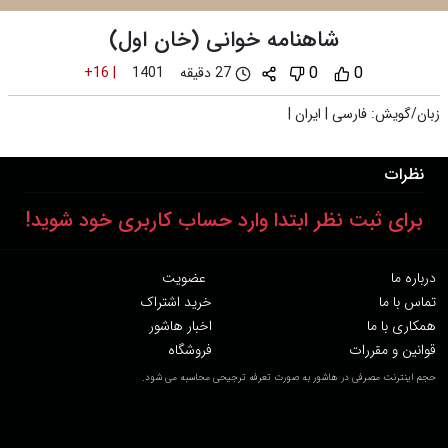
شاهنامه خوانی (خان اول)
0
0
27 دقیقه
+16
|
1401
زبان/گویش
:
فارسی
|
ایران
|
نظرات
برای ثبت نظر ابتدا وارد حساب کاربری خود شوید!
درباره ما
عضویت
تماس با ما
خرید اشتراک
همکاری با ما
اخبار هاشور
قوانین و مقررات
فروشگاه
حجم اینترنت مصرفی در هاشور به صورت تعرفه ترجیحی محاسبه می شود.
دانلود اپلیکیشن: