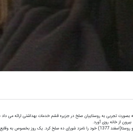
صورت تجربی به روستاییان صلخ در جزیره قشم خدمات بهداشتی ارائه می داد ب
بیرون از خانه روی آورد.
زینت تنها بومی جزیره است که در اولین انتخابات شهر و روستا(اسفند 1377) خود را نامزد شورای ده 