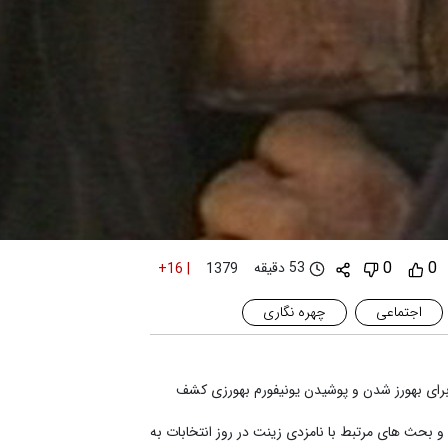
0
0
53 دقیقه
+16
|
1379
اجتماعی
چهره نگاری
رای بهورز شدن و پوشیدن یونیفورم بهورزی کشف
صلخ کرد. یک روز بخصوص به وقایع و بحث های مرتبط با نامزدی زینت در روز انتخابات به