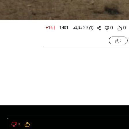
0
0
29 دقیقه
+16
|
1401
درام
0
1