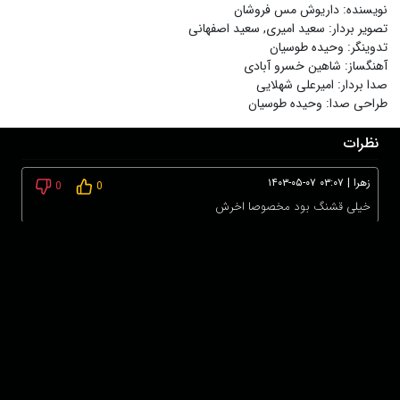
نویسنده
:
داریوش مس فروشان
تصویر بردار
:
سعید امیری
,
سعید اصفهانی
تدوینگر
:
وحیده طوسیان
آهنگساز
:
شاهین خسرو آبادی
صدا بردار
:
امیرعلی شهلایی
طراحی صدا
:
وحیده طوسیان
نظرات
زهرا
|
۱۴۰۳-۰۵-۰۷ ۰۳:۰۷
0
0
خیلی قشنگ بود مخصوصا اخرش
برای ثبت نظر ابتدا وارد حساب کاربری خود شوید!
درباره ما
عضویت
تماس با ما
خرید اشتراک
همکاری با ما
اخبار هاشور
قوانین و مقررات
فروشگاه
حجم اینترنت مصرفی در هاشور به صورت تعرفه ترجیحی محاسبه می شود.