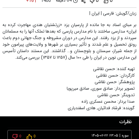
0
0
64 دقیقه
+16
|
1400
زبان/گویش
:
فارسی
|
ایران
|
بر مبنای اسناد به جا مانده از پارسیان یزد «زرتشتیان هندی مهاجرت کرده به
ایران» مدارسی ساختند با نام مدارس پارسی که بعدها تملک آنها را به مسلمانان
سپردند و از یزد رفتند. این مدارس در دوران مشروطه و جنگ جهانی دوم باعث
رونق تحصیل و علم شدند و تأثیر بسیاری بر شهرها و ولایت‌های پیرامون خود
از جمله شیراز، سیستان و بلوچستان و… گذاشتند. این مستند داستان تأسیس
این مدارس نوین در ایران را طی ۱۰۰ سال (۱۲۵۷ تا ۱۳۵۷) بررسی می‌کند.
تهیه کننده
:
حسن نقاشی
کارگردان
:
حسن نقاشی
پژوهشگر
:
حسن نقاشی
تصویر بردار
:
صادق سوری
,
صادق میرپویا
تدوینگر
:
حسن نقاشی
صدا بردار
:
محسن عسکری زاده
گوینده
:
فرشاد فدائیان
,
هادی اسفندیاری
نظرات
سوره
|
۱۴۰۵-۰۲-۲۲ ۲۳:۰۵
0
0