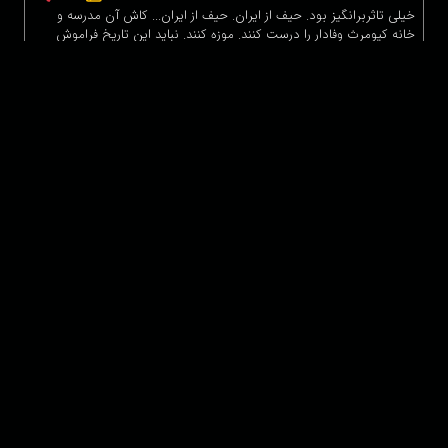
خیلی تاثربرانگیز بود. حیف از ایران. حیف از ایران... کاش آن مدرسه و
خانه کیومرث وفادار را درست کنند. موزه کنند. نباید این تاریخ فراموش
شود...
نیلوفر
|
۱۴۰۵-۰۱-۱۸ ۰۱:۰۴
0
0
خیلی زیبا بود
دیدگاه های بیشتر
برای ثبت نظر ابتدا وارد حساب کاربری خود شوید!
درباره ما
عضویت
تماس با ما
خرید اشتراک
همکاری با ما
اخبار هاشور
قوانین و مقررات
فروشگاه
حجم اینترنت مصرفی در هاشور به صورت تعرفه ترجیحی محاسبه می شود.
دانلود اپلیکیشن: