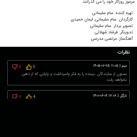
مرموز روزگار خود را می گذرانند.
تهیه کننده
:
سام سلیمانی
کارگردان
:
سام سلیمانی
,
ایمان حمیدی
تصویر بردار
:
سام سلیمانی
تدوینگر
:
فرشاد شهلائی
آهنگساز
:
مرتضی مدرسی
نظرات
میم
|
۱۴۰۵-۰۲-۲۵ ۱۱:۰۵
0
0
ممنون از سازندگان. بیننده را به فکر وامیداشت و پایانی که از ذهن
نخواهد رفت.
نارگل
|
۱۴۰۱-۰۶-۰۹ ۱۷:۰۸
0
4
فیلم برداری خوب و متفاوت بود و پایان این مستند بیشتر از همه منو
شوکه کرد و ناراحت شدم.
برای ثبت نظر ابتدا وارد حساب کاربری خود شوید!