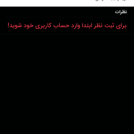
نظرات
برای ثبت نظر ابتدا وارد حساب کاربری خود شوید!
درباره ما
عضویت
تماس با ما
خرید اشتراک
همکاری با ما
اخبار هاشور
قوانین و مقررات
فروشگاه
حجم اینترنت مصرفی در هاشور به صورت تعرفه ترجیحی محاسبه می شود.
دانلود اپلیکیشن:
پشتیبانی : 85532000