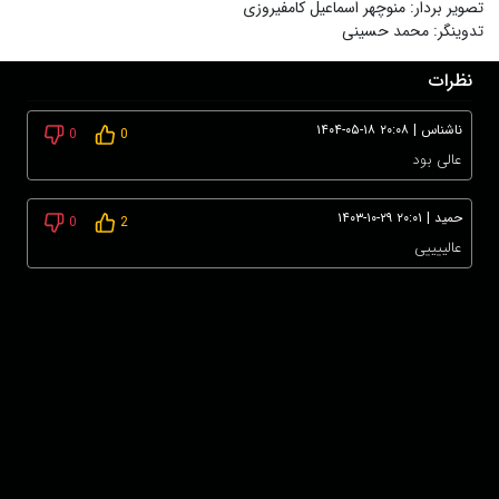
تصویر بردار
:
منوچهر اسماعیل کامفیروزی
تدوینگر
:
محمد حسینی
نظرات
ناشناس
|
۱۴۰۴-۰۵-۱۸ ۲۰:۰۸
0
0
عالی بود
حمید
|
۱۴۰۳-۱۰-۲۹ ۲۰:۰۱
0
2
عالییییی
برای ثبت نظر ابتدا وارد حساب کاربری خود شوید!
درباره ما
عضویت
تماس با ما
خرید اشتراک
همکاری با ما
اخبار هاشور
قوانین و مقررات
فروشگاه
حجم اینترنت مصرفی در هاشور به صورت تعرفه ترجیحی محاسبه می شود.