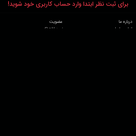
برای ثبت نظر ابتدا وارد حساب کاربری خود شوید!
درباره ما
عضویت
تماس با ما
خرید اشتراک
همکاری با ما
اخبار هاشور
قوانین و مقررات
فروشگاه
حجم اینترنت مصرفی در هاشور به صورت تعرفه ترجیحی محاسبه می شود.
دانلود اپلیکیشن:
پشتیبانی : 85532000