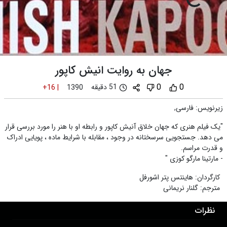
جهان به روایت انیش کاپور
0
0
51 دقیقه
+16
|
1390
زیرنویس
:
فارسی,
"یک فیلم هنری که جهان خلاق آنیش کاپور و رابطه او با هنر را مورد بررسی قرار
می دهد. جستجویی سرسختانه در وجود ، مقابله با شرایط ماده ، پویایی ادراک
و قدرت مراسم.
- مارتینا مارگو کوزی "
کارگردان
:
هاینتس پتر اشورفل
مترجم
:
گلنار نریمانی
نظرات