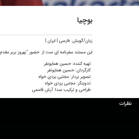
بوچیا
زبان/گویش
:
فارسی
|
ایران
|
این مستند سفرنامه ای ست از حضور "بهروز بربر مقدم" 
تهیه کننده
:
حسین همایونفر
کارگردان
:
حسین همایونفر
تصویر بردار
:
مجتبی یزدی خواه
تدوینگر
:
مجتبی یزدی خواه
طراحی و ترکیب صدا
:
آرش قاسمی
نظرات
دانلود اپلیکیشن:
درباره ما
عضویت