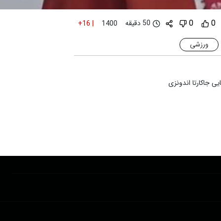
0
0
50 دقیقه
+16
|
1400
ورزشی
ی جاکارتا اندونزی
پشتیبانی : 85532000