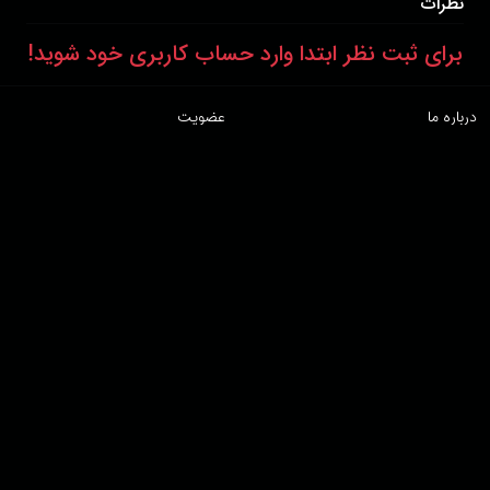
نظرات
برای ثبت نظر ابتدا وارد حساب کاربری خود شوید!
درباره ما
عضویت
تماس با ما
خرید اشتراک
همکاری با ما
اخبار هاشور
قوانین و مقررات
فروشگاه
حجم اینترنت مصرفی در هاشور به صورت تعرفه ترجیحی محاسبه می شود.
دانلود اپلیکیشن:
پشتیبانی : 85532000