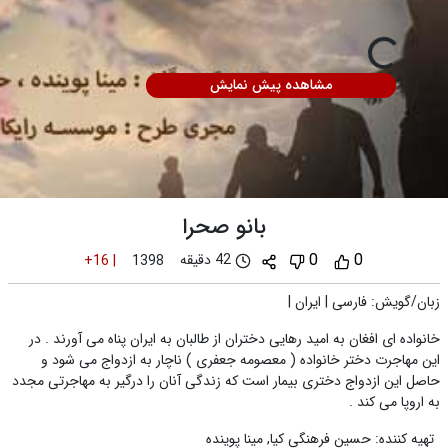
مشاهده پیش نمایش
بانو صحرا
0
0
42 دقیقه
+16
|
1398
زبان/گویش
:
فارسی
|
ایران
|
خانواده ای افغان به امید رهایی دختران از طالبان به ایران پناه می آورند . در
این مهاجرت دختر خانواده ( معصومه جعفری ) ناچار به ازدواج می شود و
حاصل این ازدواج دختری بیمار است که زندگی آنان را درگیر به مهاجرتی مجدد
به اروپا می کند .
تهیه کننده
:
حسین فرهنگی کیا
,
مینا پوینده