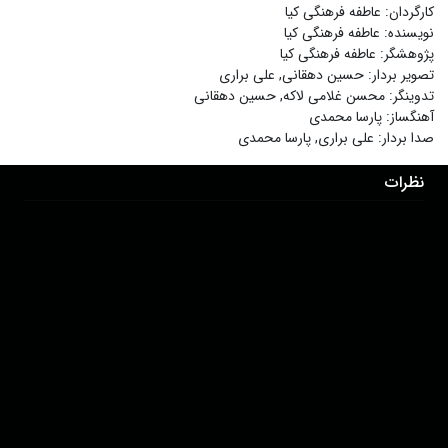
کارگردان
:
عاطفه فرهنگی کیا
نویسنده
:
عاطفه فرهنگی کیا
پژوهشگر
:
عاطفه فرهنگی کیا
تصویر بردار
:
حسین دهقانی
,
علی براری
تدوینگر
:
محسن غلامی لاکه
,
حسین دهقانی
آهنگساز
:
پارسا محمدی
صدا بردار
:
علی براری
,
پارسا محمدی
نظرات
برای ثبت نظر ابتدا وارد حساب کاربری خود شوید!
درباره ما
عضویت
تماس با ما
خرید اشتراک
همکاری با ما
اخبار هاشور
قوانین و مقررات
فروشگاه
حجم اینترنت مصرفی در هاشور به صورت تعرفه ترجیحی محاسبه می شود.
دانلود اپلیکیشن: