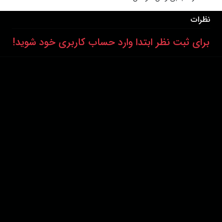
نظرات
برای ثبت نظر ابتدا وارد حساب کاربری خود شوید!
درباره ما
عضویت
تماس با ما
خرید اشتراک
همکاری با ما
اخبار هاشور
قوانین و مقررات
فروشگاه
حجم اینترنت مصرفی در هاشور به صورت تعرفه ترجیحی محاسبه می شود.
دانلود اپلیکیشن:
پشتیبانی : 85532000