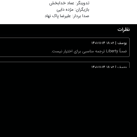
تدوینگر
:
عماد خدابخش
بازیگران
:
مژده دایی
صدا بردار
:
علیرضا پاک نهاد
نظرات
یوسف
|
۱۴۰۱-۱۱-۱۴ ۱۸:۰۲
ضمناً Liberty ترجمه مناسبی برای اختیار نیست.
یوسف
|
۱۴۰۱-۱۱-۱۴ ۱۸:۰۲
مرگ همیشه موضوع جالب توجهی برای کار است. ترس از مرگ و تماشای اینکه یک 
هایش رد شده اند. اما آیا فکر کردن به اینکه بعد از مرگ چطور تو را می یابند 
دانلود اپلیکیشن:
درباره ما
عضویت