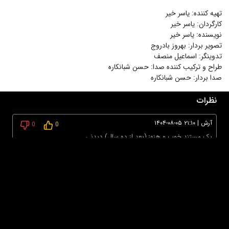
تهیه کننده
:
یاسر خیر
کارگردان
:
یاسر خیر
نویسنده
:
یاسر خیر
تصویر بردار
:
بهروز بادروج
تدوینگر
:
اسماعیل منصف
طراح و ترکیب کننده صدا
:
حسن شبانکاره
صدا بردار
:
حسن شبانکاره
نظرات
آرش
|
۱۴۰۴-۰۸-۰۵ ۲۱:۱۰
0
0
یک مستند خوب و هنوز (بعد از ده سال) دیدنی
برای ثبت نظر ابتدا وارد حساب کاربری خود شوید!
درباره ما
عضویت
تماس با ما
خرید اشتراک
همکاری با ما
اخبار هاشور
قوانین و مقررات
فروشگاه