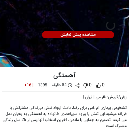
مشاهده پیش نمایش
آهستگی
0
0
84 دقیقه
+16
|
1395
زبان/گویش
:
فارسی
|
ایران
|
تشخیص بیماری ام .اس برای رضا، باعث ایجاد تنش درزندگی مشترکش با
فرزانه میشود.این تنش با ورود سایراعضای خانواده به آهستگی به بحران بدل
می گردد. تصمیم به جدایی یا ماندن، آخرین انتخاب آنها پس از 26 سال زندگی
مشترک است .