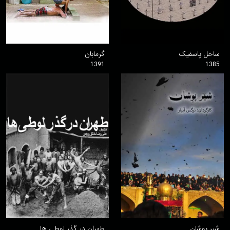
ساحل پاسفیک
گرمابان
1391
1385
شیر پوشان
طهران در گذر لوطی ها