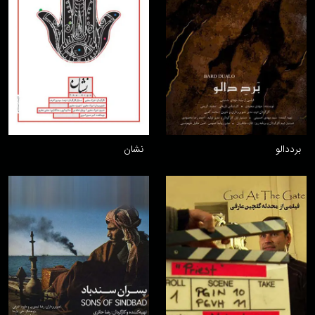
برددالو
نشان