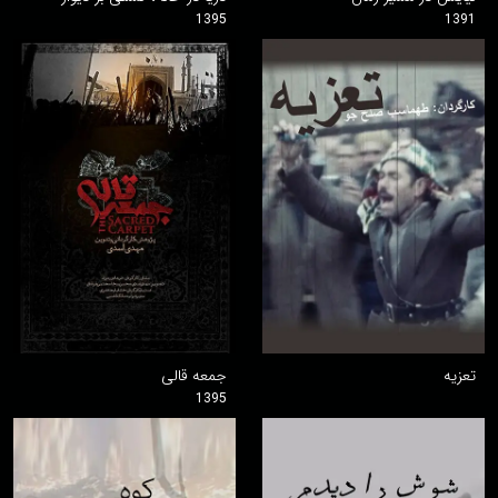
1395
1391
تعزیه
جمعه قالی
1395