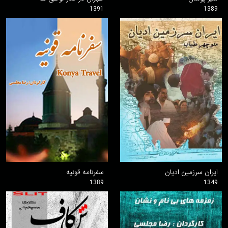
1391
1389
ایران سرزمین ادیان
سفرنامه قونیه
1389
1349