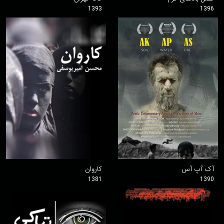
1393
1396
آک آپ آس
کاروان
1381
1390