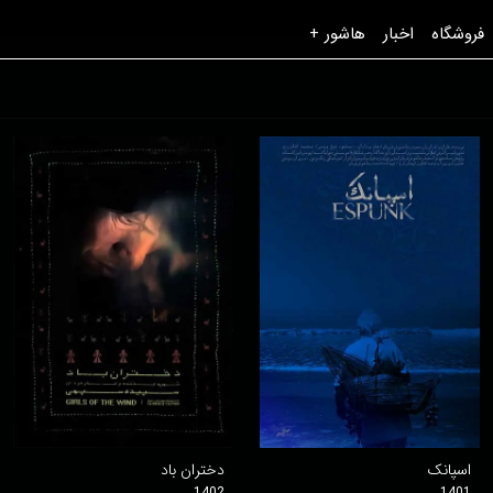
فروشگاه
اخبار
هاشور +
اسپانک
دختران باد
1402
1401