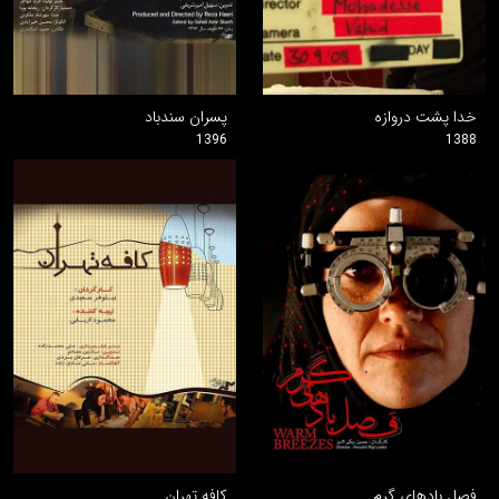
خدا پشت دروازه
پسران سندباد
1396
1388
فصل بادهای گرم
کافه تهران