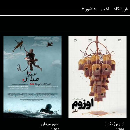
فروشگاه
اخبار
هاشور +
اوزوم (انگور)
عمق میدان
1404
1396