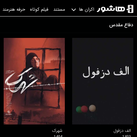
مستند
فیلم کوتاه
حرفه هنرمند
اکران ها
دفاع مقدس
الف دزفول
شهرک
1404
1403