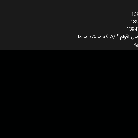
سی اقوام " /شبکه مستند سیما
ه
© تمام حقوق این سایت متعلق به هاشور می باشد.