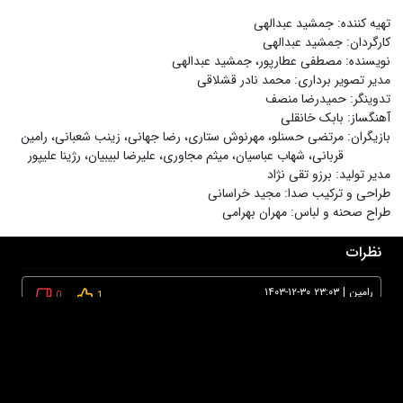
تهیه کننده
:
جمشید عبدالهی
کارگردان
:
جمشید عبدالهی
نویسنده
:
مصطفی عطارپور، جمشید عبدالهی
مدیر تصویر برداری
:
محمد نادر قشلاقی
تدوینگر
:
حمیدرضا منصف
آهنگساز
:
بابک خانقلی
بازیگران
:
مرتضی حسنلو، مهرنوش ستاری، رضا جهانی، زینب شعبانی، رامین
قربانی، شهاب عباسیان، میثم مجاوری، علیرضا لبیبیان، رژینا علیپور
مدیر تولید
:
برزو تقی نژاد
طراحی و ترکیب صدا
:
مجید خراسانی
طراح صحنه و لباس
:
مهران بهرامی
نظرات
رامین
|
۱۴۰۳-۱۲-۳۰ ۲۳:۰۳
0
1
بسیار عالی و خوش ساخت بعنوان فیلم بلند اول کارگردان قابل تقدیر
است.
برای ثبت نظر ابتدا وارد حساب کاربری خود شوید!