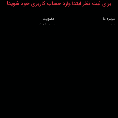
برای ثبت نظر ابتدا وارد حساب کاربری خود شوید!
درباره ما
عضویت
تماس با ما
خرید اشتراک
همکاری با ما
اخبار هاشور
قوانین و مقررات
فروشگاه
حجم اینترنت مصرفی در هاشور به صورت تعرفه ترجیحی محاسبه می شود.
دانلود اپلیکیشن:
پشتیبانی : 85532000