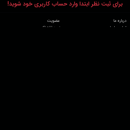
برای ثبت نظر ابتدا وارد حساب کاربری خود شوید!
درباره ما
عضویت
تماس با ما
خرید اشتراک
همکاری با ما
اخبار هاشور
قوانین و مقررات
فروشگاه
حجم اینترنت مصرفی در هاشور به صورت تعرفه ترجیحی محاسبه می شود.
دانلود اپلیکیشن:
پشتیبانی : 85532000